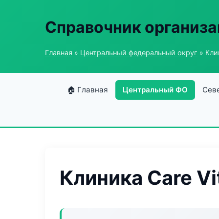
Справочник организ
Главная
»
Центральный федеральный округ
» Клин
🏠 Главная
Центральный ФО
Сев
Клиника Care Vi