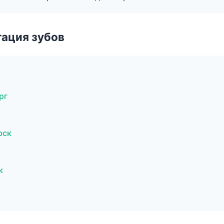
ация зубов
рг
рск
к