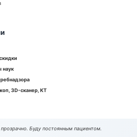
в
ми
скидки
ы наук
требнадзора
оп, 3D-сканер, КТ
ё прозрачно. Буду постоянным пациентом.