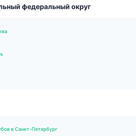
альный федеральный округ
ква
рь
убов в Санкт-Петербург