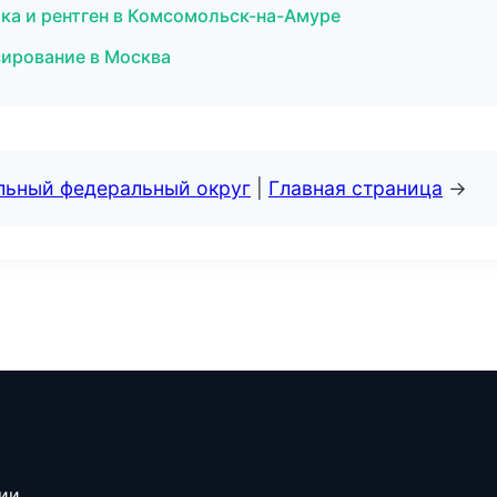
ка и рентген в Комсомольск-на-Амуре
зирование в Москва
альный федеральный округ
|
Главная страница
→
сии