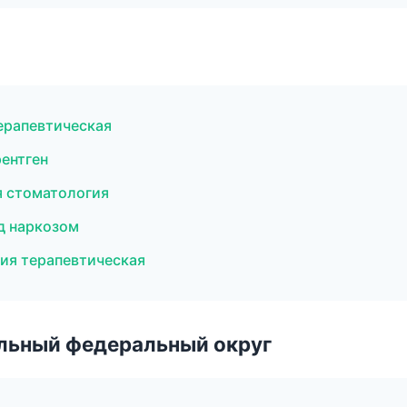
терапевтическая
рентген
я стоматология
од наркозом
ия терапевтическая
альный федеральный округ