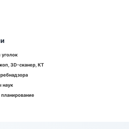
ми
 уголок
оп, 3D-сканер, КТ
требнадзора
ы наук
 планирование