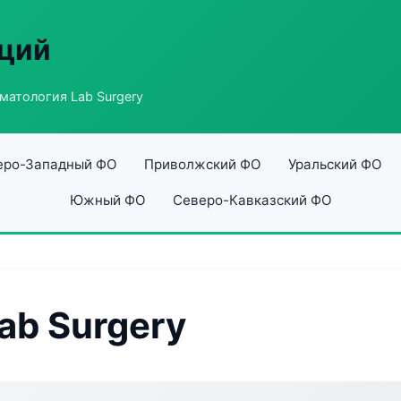
аций
матология Lab Surgery
еро-Западный ФО
Приволжский ФО
Уральский ФО
Южный ФО
Северо-Кавказский ФО
ab Surgery