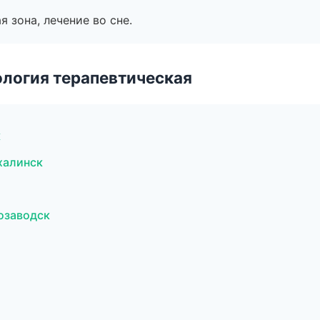
я зона, лечение во сне.
логия терапевтическая
к
халинск
озаводск