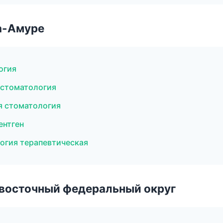
а-Амуре
огия
 стоматология
я стоматология
ентген
огия терапевтическая
евосточный федеральный округ