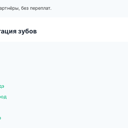
артнёры, без переплат.
ация зубов
дэ
род
р