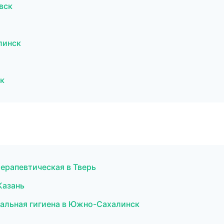
вск
линск
к
терапевтическая в Тверь
Казань
нальная гигиена в Южно-Сахалинск