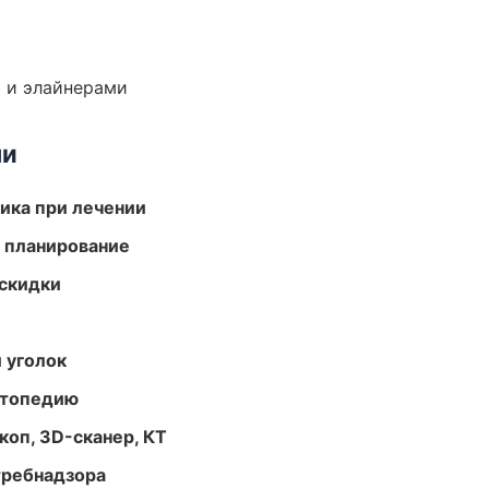
 и элайнерами
ми
тика при лечении
 планирование
скидки
 уголок
ортопедию
оп, 3D-сканер, КТ
требнадзора