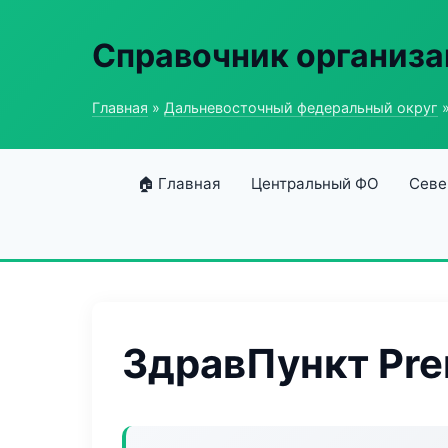
Справочник организ
Главная
»
Дальневосточный федеральный округ
»
🏠 Главная
Центральный ФО
Севе
ЗдравПункт Pr