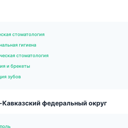
еская стоматология
нальная гигиена
ическая стоматология
ия и брекеты
ция зубов
о-Кавказский федеральный округ
ополь