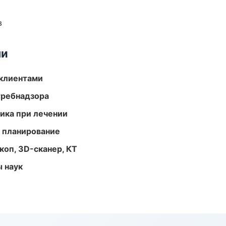
в
ми
 клиентами
требнадзора
тика при лечении
 планирование
оп, 3D-сканер, КТ
ы наук