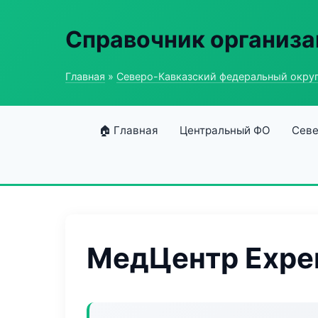
Справочник организ
Главная
»
Северо-Кавказский федеральный окру
🏠 Главная
Центральный ФО
Севе
МедЦентр Exper