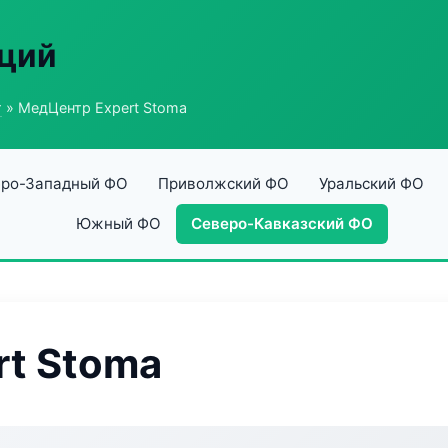
аций
г
» МедЦентр Expert Stoma
ро-Западный ФО
Приволжский ФО
Уральский ФО
Южный ФО
Северо-Кавказский ФО
t Stoma