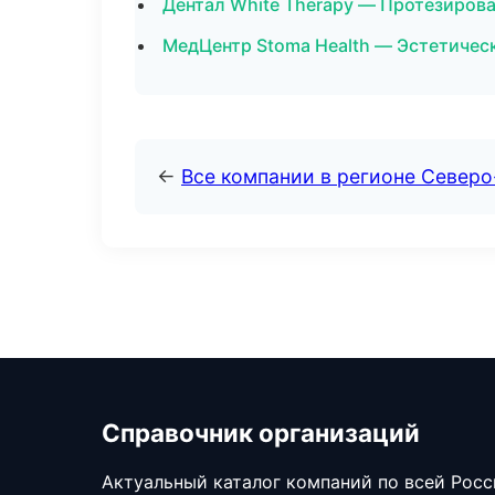
Дентал White Therapy — Протезиров
МедЦентр Stoma Health — Эстетичес
←
Все компании в регионе Северо
Справочник организаций
Актуальный каталог компаний по всей Рос