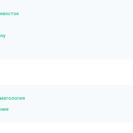
дивосток
ону
оматология
ание