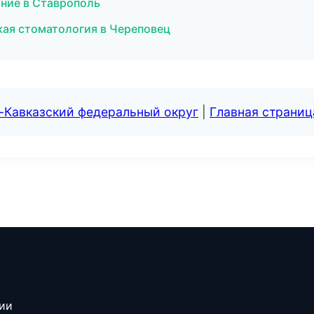
ание в Ставрополь
кая стоматология в Череповец
-Кавказский федеральный округ
|
Главная страниц
сии