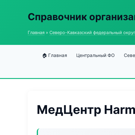
Справочник организ
Главная
»
Северо-Кавказский федеральный окру
🏠 Главная
Центральный ФО
Севе
МедЦентр Harm