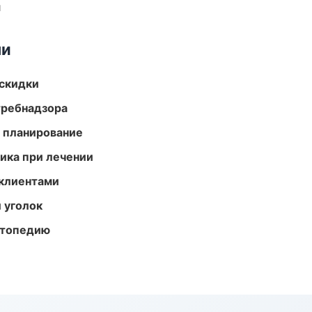
и
ми
скидки
требнадзора
 планирование
тика при лечении
 клиентами
 уголок
ортопедию