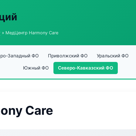
аций
г
» МедЦентр Harmony Care
ро-Западный ФО
Приволжский ФО
Уральский ФО
Южный ФО
Северо-Кавказский ФО
ony Care