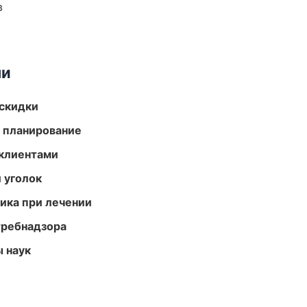
в
ми
скидки
 планирование
 клиентами
 уголок
тика при лечении
требнадзора
ы наук