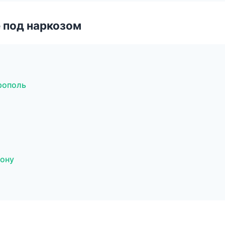
 под наркозом
рополь
Дону