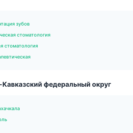
нтация зубов
ческая стоматология
ая стоматология
апевтическая
о-Кавказский федеральный округ
ахачкала
оль