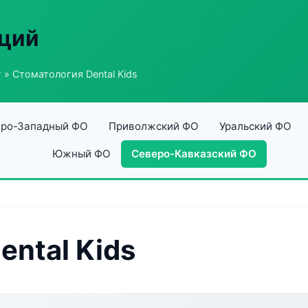
аций
г
» Стоматология Dental Kids
ро-Западный ФО
Приволжский ФО
Уральский ФО
Южный ФО
Северо-Кавказский ФО
ental Kids