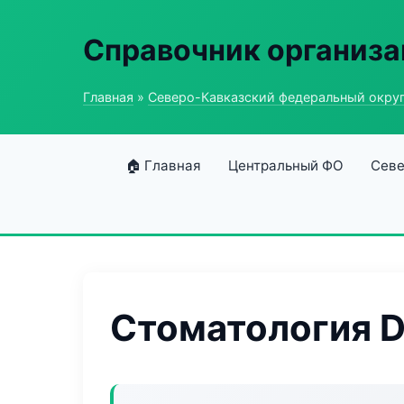
Справочник организ
Главная
»
Северо-Кавказский федеральный окру
🏠 Главная
Центральный ФО
Севе
Стоматология D