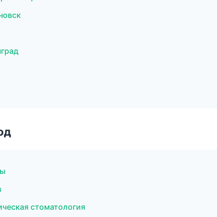
новск
нград
од
ты
в
ическая стоматология