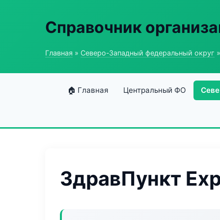
Справочник организ
Главная
»
Северо-Западный федеральный округ
»
🏠 Главная
Центральный ФО
Севе
ЗдравПункт Exp