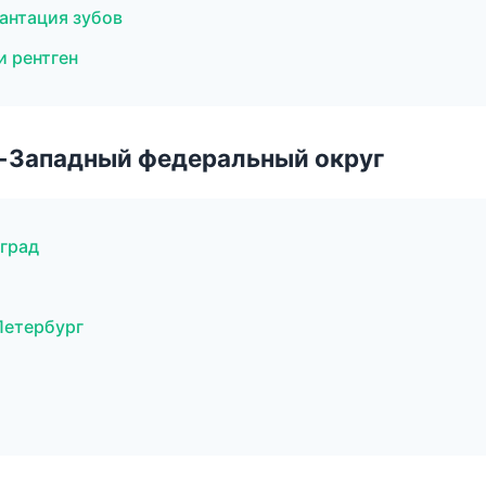
антация зубов
и рентген
о-Западный федеральный округ
град
Петербург