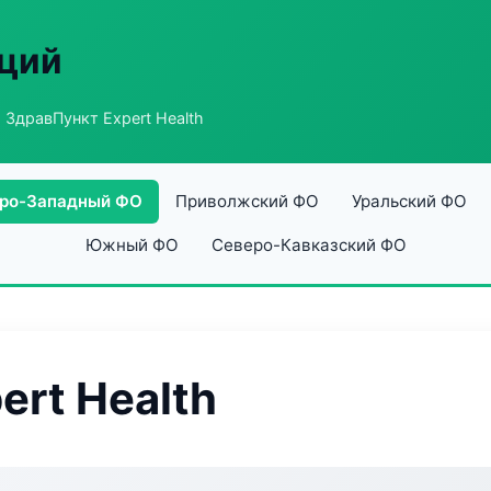
аций
 ЗдравПункт Expert Health
ро-Западный ФО
Приволжский ФО
Уральский ФО
Южный ФО
Северо-Кавказский ФО
ert Health