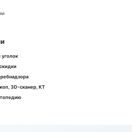
ми
ми
 уголок
скидки
требнадзора
оп, 3D-сканер, КТ
ортопедию