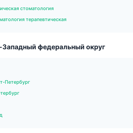
тическая стоматология
матология терапевтическая
о-Западный федеральный округ
кт-Петербург
етербург
д