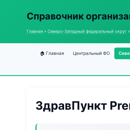
Справочник организ
Главная
»
Северо-Западный федеральный округ
»
🏠 Главная
Центральный ФО
Севе
ЗдравПункт Pre