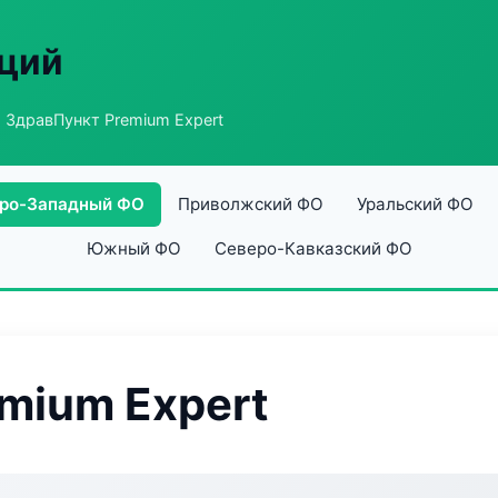
аций
 ЗдравПункт Premium Expert
ро-Западный ФО
Приволжский ФО
Уральский ФО
Южный ФО
Северо-Кавказский ФО
mium Expert