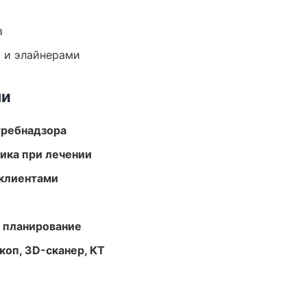
в
 и элайнерами
ми
требнадзора
тика при лечении
 клиентами
 планирование
оп, 3D-сканер, КТ