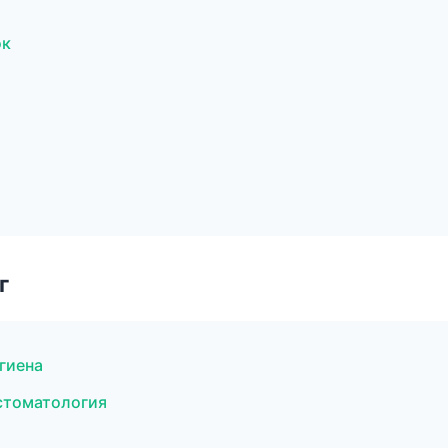
ок
г
гиена
 стоматология