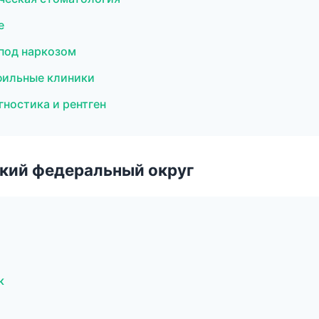
е
 под наркозом
фильные клиники
гностика и рентген
ский федеральный округ
к