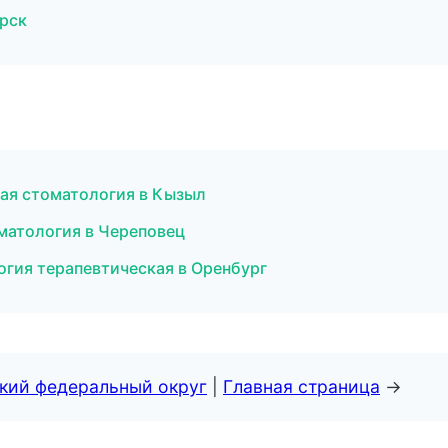
ярск
кая стоматология в Кызыл
матология в Череповец
гия терапевтическая в Оренбург
ский федеральный округ
|
Главная страница
→