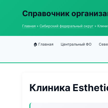
Справочник организ
Главная
»
Сибирский федеральный округ
» Клиник
🏠 Главная
Центральный ФО
Севе
Клиника Estheti