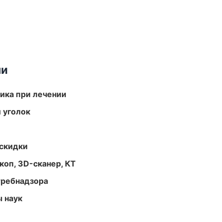
ми
тика при лечении
 уголок
скидки
оп, 3D-сканер, КТ
требнадзора
ы наук