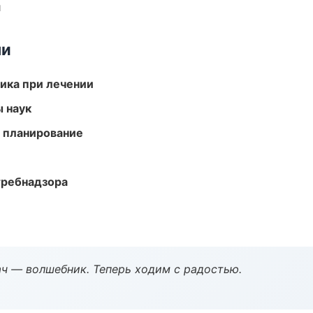
и
ми
тика при лечении
ы наук
 планирование
требнадзора
рач — волшебник. Теперь ходим с радостью.