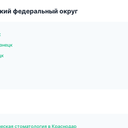
ский федеральный округ
к
знецк
цк
ческая стоматология в Краснодар