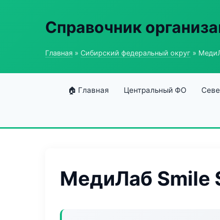
Справочник организ
Главная
»
Сибирский федеральный округ
» МедиЛ
🏠 Главная
Центральный ФО
Севе
МедиЛаб Smile 