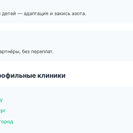
я детей — адаптация и закись азота.
артнёры, без переплат.
рофильные клиники
ну
ург
город