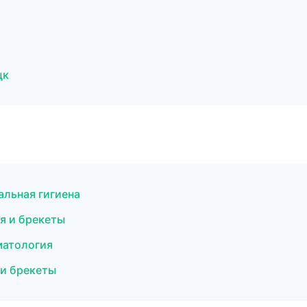
цк
альная гигиена
я и брекеты
матология
 и брекеты