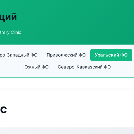
аций
ily Clinic
ро-Западный ФО
Приволжский ФО
Уральский ФО
Южный ФО
Северо-Кавказский ФО
ic