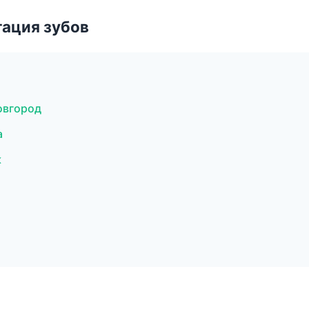
ация зубов
овгород
а
к