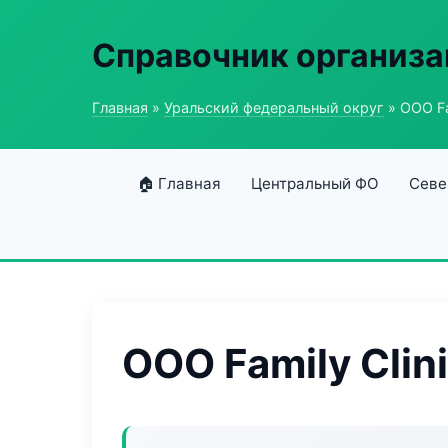
Справочник организ
Главная
»
Уральский федеральный округ
» ООО Fam
🏠 Главная
Центральный ФО
Севе
ООО Family Clin