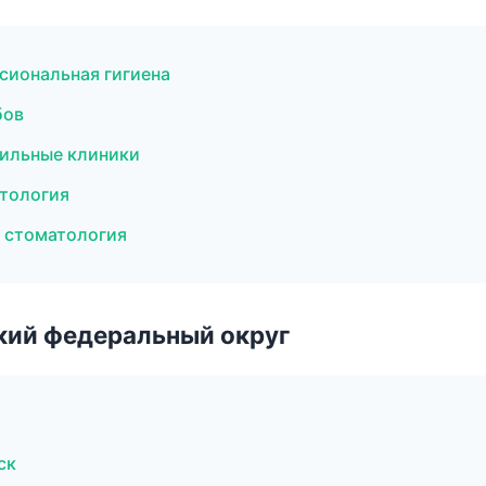
сиональная гигиена
бов
фильные клиники
атология
я стоматология
ский федеральный округ
ск