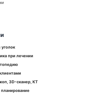
ми
ми
 уголок
тика при лечении
ортопедию
 клиентами
оп, 3D-сканер, КТ
 планирование