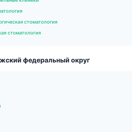
фильные клиники
матология
ургическая стоматология
ская стоматология
лжский федеральный округ
и