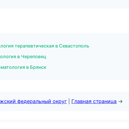
логия терапевтическая в Севастополь
тология в Череповец
оматология в Брянск
лжский федеральный округ
|
Главная страница
→