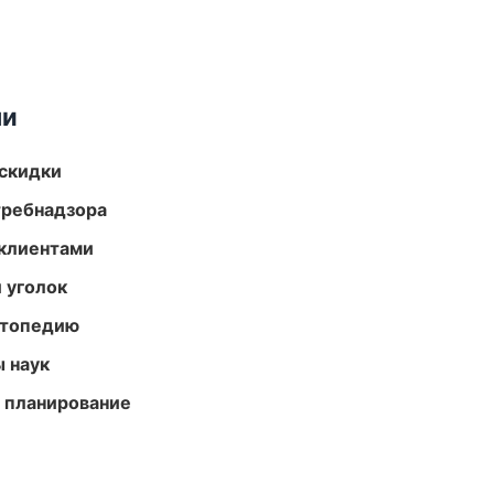
ми
скидки
требнадзора
 клиентами
 уголок
ортопедию
ы наук
 планирование