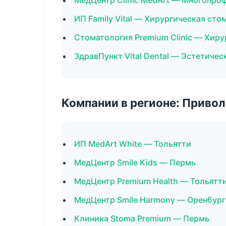
МедЦентр Clinic MedArt — Многопро
ИП Family Vital — Хирургическая сто
Стоматология Premium Clinic — Хир
ЗдравПункт Vital Dental — Эстетиче
Компании в регионе: Приво
ИП MedArt White — Тольятти
МедЦентр Smile Kids — Пермь
МедЦентр Premium Health — Тольятт
МедЦентр Smile Harmony — Оренбург
Клиника Stoma Premium — Пермь