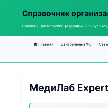
Справочник организ
Главная
»
Приволжский федеральный округ
» Мед
🏠 Главная
Центральный ФО
Севе
МедиЛаб Expert