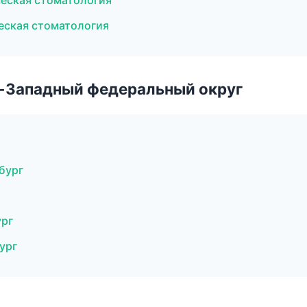
ческая стоматология
еская стоматология
о-Западный федеральный округ
рбург
ург
ург