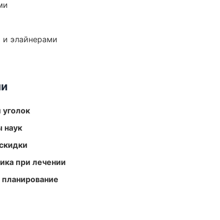
ми
 и элайнерами
ми
 уголок
ы наук
скидки
тика при лечении
 планирование