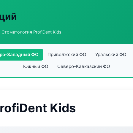
аций
 Стоматология ProfiDent Kids
ро-Западный ФО
Приволжский ФО
Уральский ФО
Южный ФО
Северо-Кавказский ФО
ofiDent Kids