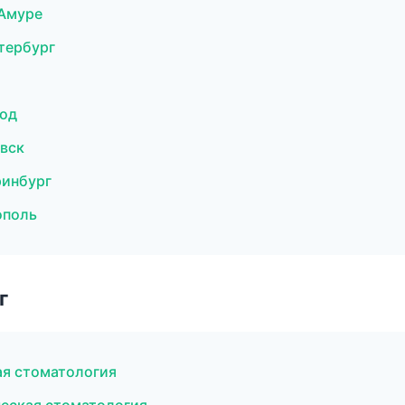
-Амуре
тербург
род
вск
ринбург
ополь
г
ая стоматология