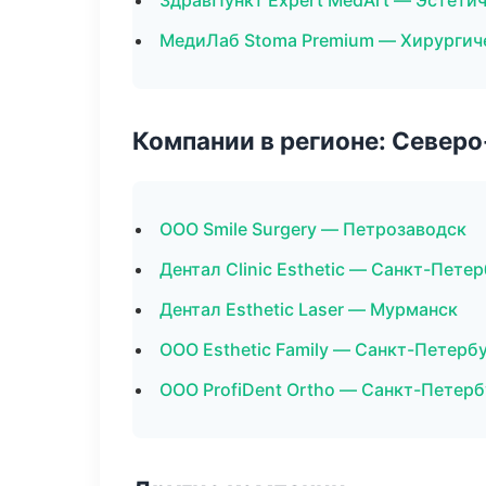
ЗдравПункт Expert MedArt — Эстети
МедиЛаб Stoma Premium — Хирургич
Компании в регионе: Север
ООО Smile Surgery — Петрозаводск
Дентал Clinic Esthetic — Санкт-Пете
Дентал Esthetic Laser — Мурманск
ООО Esthetic Family — Санкт-Петерб
ООО ProfiDent Ortho — Санкт-Петерб