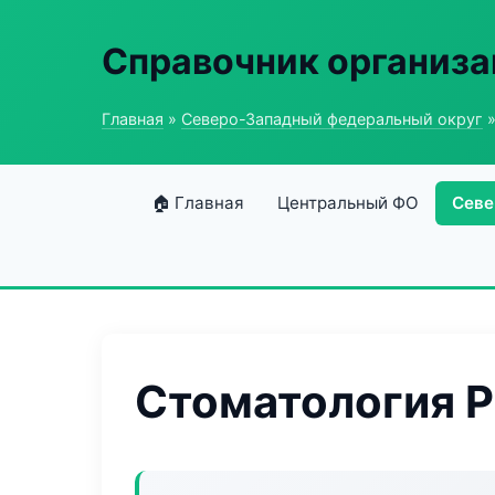
Справочник организ
Главная
»
Северо-Западный федеральный округ
»
🏠 Главная
Центральный ФО
Севе
Стоматология Pr